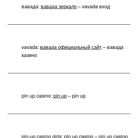
вавада:
вавада зеркало
– vavada вход
vavada:
вавада официальный сайт
– вавада
казино
pin up casino:
pin up
– pin up
pin-up casino giris:
pin up casino
– pin up casino