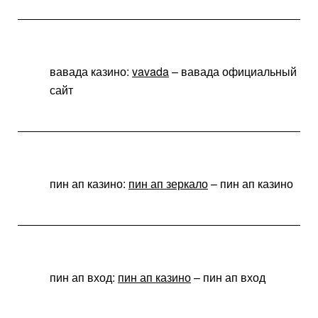
вавада казино:
vavada
– вавада официальный
сайт
пин ап казино:
пин ап зеркало
– пин ап казино
пин ап вход:
пин ап казино
– пин ап вход