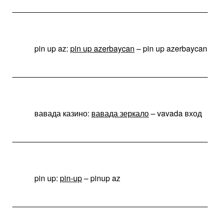
pin up az:
pin up azerbaycan
– pin up azerbaycan
вавада казино:
вавада зеркало
– vavada вход
pin up:
pin-up
– pinup az