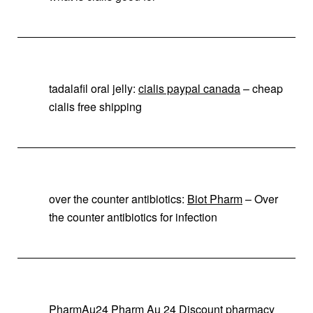
tadalafil oral jelly:
cialis paypal canada
– cheap
cialis free shipping
over the counter antibiotics:
Biot Pharm
– Over
the counter antibiotics for infection
PharmAu24
Pharm Au 24
Discount pharmacy