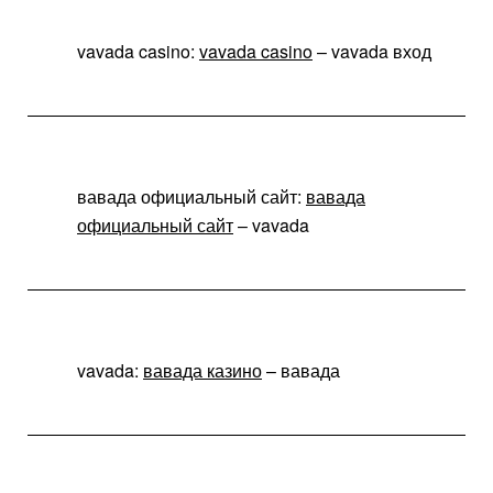
vavada casino:
vavada casino
– vavada вход
вавада официальный сайт:
вавада
официальный сайт
– vavada
vavada:
вавада казино
– вавада