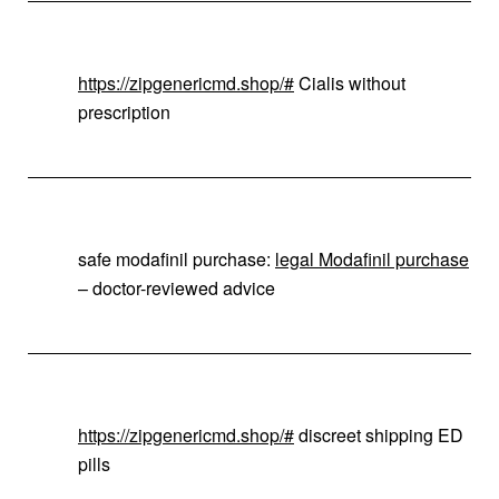
https://zipgenericmd.shop/#
Cialis without
prescription
safe modafinil purchase:
legal Modafinil purchase
– doctor-reviewed advice
https://zipgenericmd.shop/#
discreet shipping ED
pills