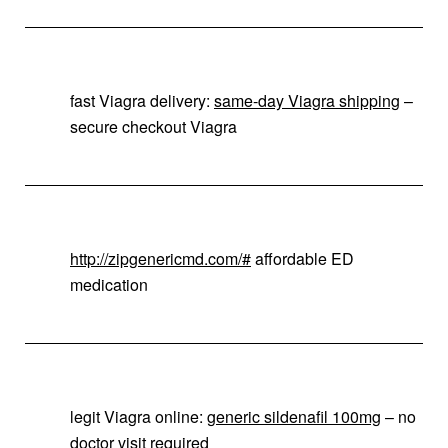
fast Viagra delivery:
same-day Viagra shipping
–
secure checkout Viagra
http://zipgenericmd.com/#
affordable ED
medication
legit Viagra online:
generic sildenafil 100mg
– no
doctor visit required