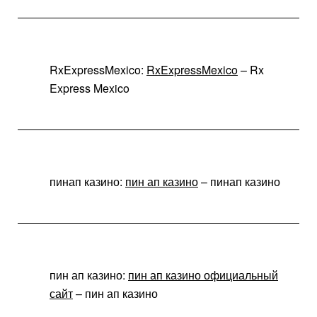
RxExpressMexico:
RxExpressMexico
– Rx
Express Mexico
пинап казино:
пин ап казино
– пинап казино
пин ап казино:
пин ап казино официальный
сайт
– пин ап казино