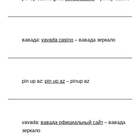
вавада:
vavada casino
– вавада зеркало
pin up az:
pin up az
– pinup az
vavada:
вавада официальный сайт
– вавада
зеркало