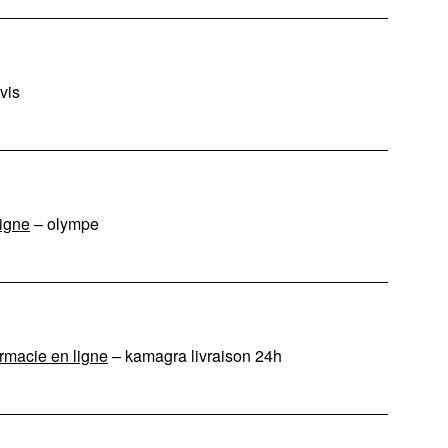
vis
ligne
– olympe
macie en ligne
– kamagra livraison 24h