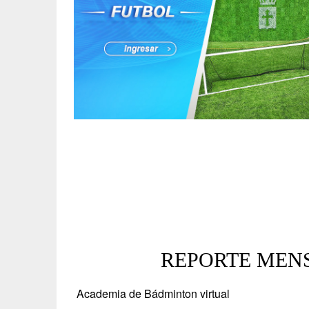
REPORTE MEN
Academia de Bádminton virtual