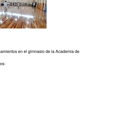
renamientos en el gimnasio de la Academia de
os: