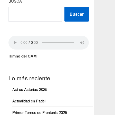
BUSCA
Buscar
Himno del CAM
Lo más reciente
Así es Asturias 2025
Actualidad en Padel
Primer Torneo de Frontenis 2025