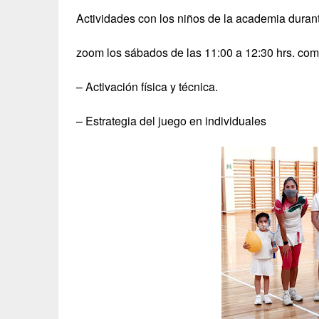
Actividades con los niños de la academia duran
zoom los sábados de las 11:00 a 12:30 hrs. com
– Activación física y técnica.
– Estrategia del juego en individuales