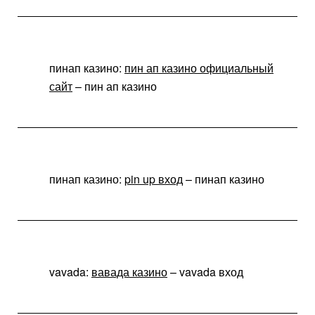
пинап казино:
пин ап казино официальный
сайт
– пин ап казино
пинап казино:
pin up вход
– пинап казино
vavada:
вавада казино
– vavada вход