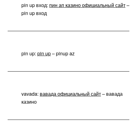
pin up вход:
пин ап казино официальный сайт
–
pin up вход
pin up:
pin up
– pinup az
vavada:
вавада официальный сайт
– вавада
казино