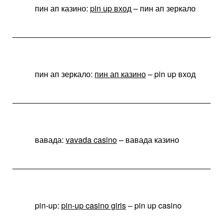
пин ап казино:
pin up вход
– пин ап зеркало
пин ап зеркало:
пин ап казино
– pin up вход
вавада:
vavada casino
– вавада казино
pin-up:
pin-up casino giris
– pin up casino