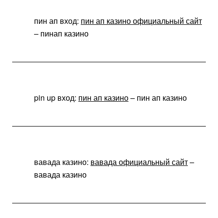
пин ап вход:
пин ап казино официальный сайт
– пинап казино
pin up вход:
пин ап казино
– пин ап казино
вавада казино:
вавада официальный сайт
–
вавада казино