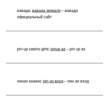
вавада:
вавада зеркало
– вавада
официальный сайт
pin-up casino giris:
pinup az
– pin up az
пинап казино:
pin up вход
– пин ап вход