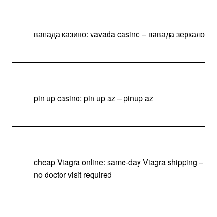
вавада казино:
vavada casino
– вавада зеркало
pin up casino:
pin up az
– pinup az
cheap Viagra online:
same-day Viagra shipping
–
no doctor visit required